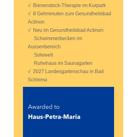
√ Bienenstock-Therapie im Kurpark
√ 8 Gehminuten zum Gesundheitsbad
Actinon
√ Neu im Gesundheitsbad Actinon:
Schwimmerbecken im
Aussenbereich
Solewelt
Ruhehaus im Saunagarten
√ 2027 Landesgartenschau in Bad
Schlema